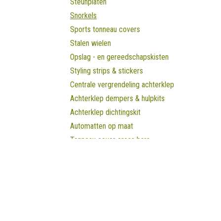
Steunplaten
Snorkels
Sports tonneau covers
Stalen wielen
Opslag - en gereedschapskisten
Styling strips & stickers
Centrale vergrendeling achterklep
Achterklep dempers & hulpkits
Achterklep dichtingskit
Automatten op maat
Tonneau cover cross bars
Tonneau covers
Trekhaken
Laadbak verlengingen
Openingsuren B
Laadbak verlichting
Uitschuifbare vloer
Maandag
​8u30 - 17