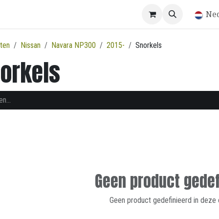
Winkel
Ne
ten
Nissan
Navara NP300
2015-
Snorkels
orkels
Geen product gedef
Geen product gedefinieerd in deze 