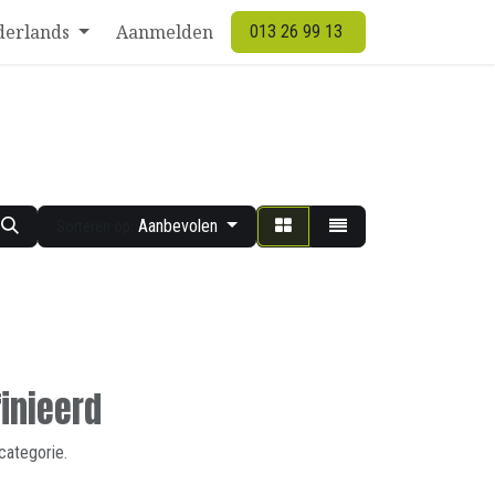
derlands
Aanmelden
013 26 99 13
Aanbevolen
Sorteren op:
inieerd
categorie.