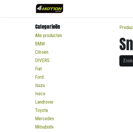
Overslaan naar inhoud
Categorieën
Produc
Alle producten
Sn
BMW
Citroën
DIVERS
Fiat
Ford
Isuzu
Iveco
Landrover
Toyota
Mercedes
Mitsubishi