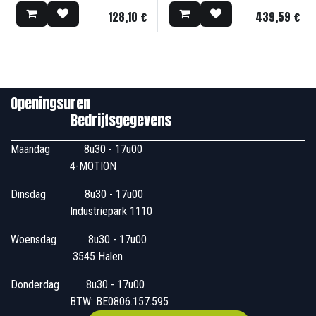
128,10
€
439,59
€
Openingsuren
Bedrijfsgegevens
Maandag
​8u30 - 17u00
4-MOTION
Dinsdag
​8u30 - 17u00
Industriepark 1110
Woensdag
​​​ 8u30 - 17u00
3545 Halen
Donderdag
​​8u30 - 17u00
BTW: BE0806.157.595