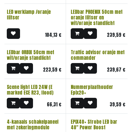
LED werklamp /oranje
LEDbar PHOENIX 50cm met
flitser
oranje flitser en
wit/oranje standlicht
104,13
€
239,59
€
LEDbar ORBIX 50cm met
Traffic advisor oranje met
wit/oranje standlicht
commander
223,59
€
239,67
€
Scene light LED 24W (E
Nummerplaathouder
marked ECE R23, flood)
Epix20+
66,31
€
39,59
€
4-kanaals schakelpaneel
EPIX40+ Strobe LED bar
met zekeringmodule
40" Power Boost