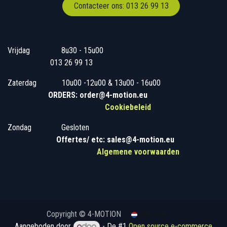
Contacteer ons: 013 26 99 13
Vrijdag
​8u30 - 15u00
013 26 99 13
Zaterdag
​10u00 -12u00 & 13u00 - 16u00
ORDERS: order@4-motion.eu
Cookiebeleid
Zondag
​​Gesloten
​
Offertes/ etc: sales@4-motion.eu
​
Algemene voorwaarden
Copyright © 4-MOTION
Nederlands
Aangeboden door
- De #1
Open source e-commerce