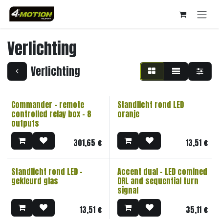
Overslaan naar inhoud
Verlichting
Verlichting
Commander - remote
Standlicht rond LED
controlled relay box - 8
oranje
outputs
301,65
€
13,51
€
Standlicht rond LED -
Accent dual - LED comined
gekleurd glas
DRL and sequential turn
signal
13,51
€
35,11
€