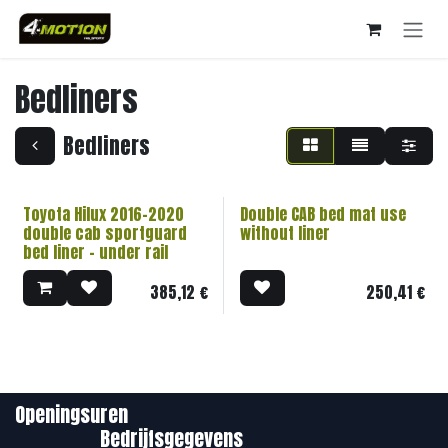
Overslaan naar inhoud
Bedliners
Bedliners
Toyota Hilux 2016-2020
Double CAB bed mat use
double cab sportguard
without liner
bed liner - under rail
385,12
€
250,41
€
Openingsuren
Bedrijfsgegevens