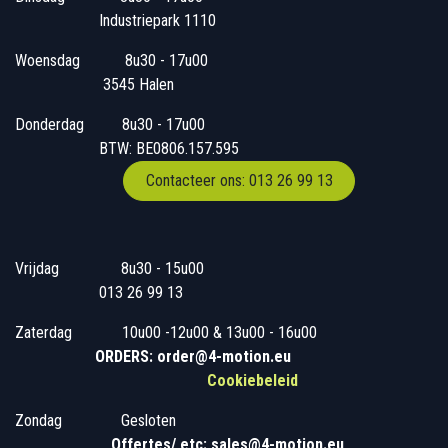
Industriepark 1110
Woensdag
​​​ 8u30 - 17u00
3545 Halen
Donderdag
​​8u30 - 17u00
BTW: BE0806.157.595
Contacteer ons: 013 26 99 13
Vrijdag
​8u30 - 15u00
013 26 99 13
Zaterdag
​10u00 -12u00 & 13u00 - 16u00
ORDERS: order@4-motion.eu
Cookiebeleid
Zondag
​​Gesloten
​
Offertes/ etc: sales@4-motion.eu
​