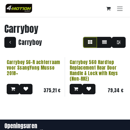
Overslaan naar inhoud
Carryboy
Carryboy
Carryboy S6-R achterraam
Carryboy 560 Hardtop
voor SsangYong Musso
Replacement Rear Door
2018+
Handle & Lock with Keys
(Non-RKE)
375,21
€
79,34
€
Openingsuren