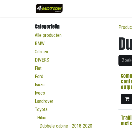
Overslaan naar inhoud
Categorieën
Produc
Alle producten
Du
BMW
Citroën
DIVERS
Fiat
Comm
Ford
contr
Isuzu
outp
Iveco
Landrover
Toyota
Traff
Hilux
met 
Dubbele cabine - 2018-2020