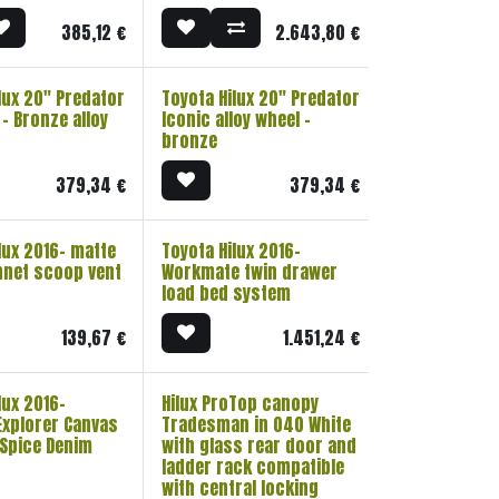
385,12
€
2.643,80
€
lux 20" Predator
Toyota Hilux 20" Predator
- Bronze alloy
Iconic alloy wheel -
bronze
379,34
€
379,34
€
lux 2016- matte
Toyota Hilux 2016-
nnet scoop vent
Workmate twin drawer
load bed system
139,67
€
1.451,24
€
lux 2016-
Hilux ProTop canopy
Explorer Canvas
Tradesman in 040 White
 Spice Denim
with glass rear door and
ladder rack compatible
with central locking