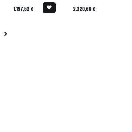
1.197,52
€
2.220,66
€