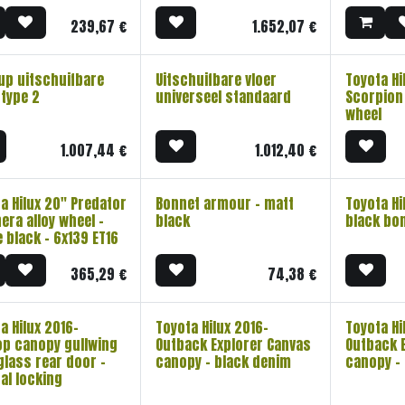
239,67
€
1.652,07
€
up uitschuifbare
Uitschuifbare vloer
Toyota Hi
 type 2
universeel standaard
Scorpion 
wheel
1.007,44
€
1.012,40
€
a Hilux 20" Predator
Bonnet armour - matt
Toyota Hi
era alloy wheel -
black
black bo
 black - 6x139 ET16
365,29
€
74,38
€
a Hilux 2016-
Toyota Hilux 2016-
Toyota Hi
op canopy gullwing
Outback Explorer Canvas
Outback 
glass rear door -
canopy - black denim
canopy -
al locking