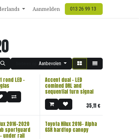
derlands
Aanmelden
013 26 99 13
20
Aanbevolen
Sorteren op:
t rond LED -
Accent dual - LED
 glas
comined DRL and
sequential turn signal
35,11
€
ilux 2016-2020
Toyota Hilux 2016- Alpha
ab sportguard
GSR hardtop canopy
 - under rail