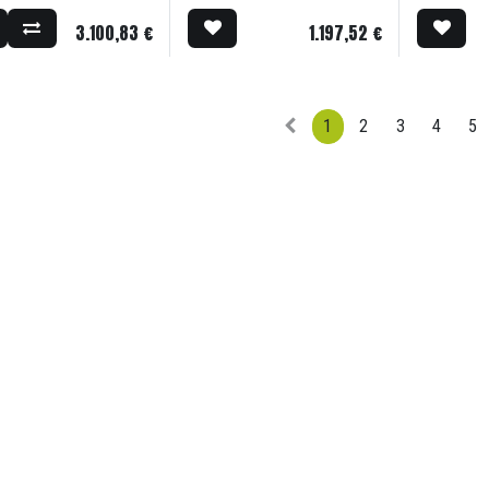
3.100,83
€
1.197,52
€
1
2
3
4
5