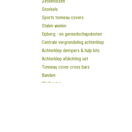
Zetelhoezen
Snorkels
Sports tonneau covers
Stalen wielen
Opberg - en gereedschapskisten
Centrale vergrendeling achterklep
Achterklep dempers & hulp kits
Achterklep afdichting set
Tonneau cover cross bars
Banden
Wielkasten
Windschermen
Vloermatten
Dubbele cabine - 2021-
Openingsuren B
Hilux/Vigo 2005-2015
Proace
Maandag
​8u30 - 17