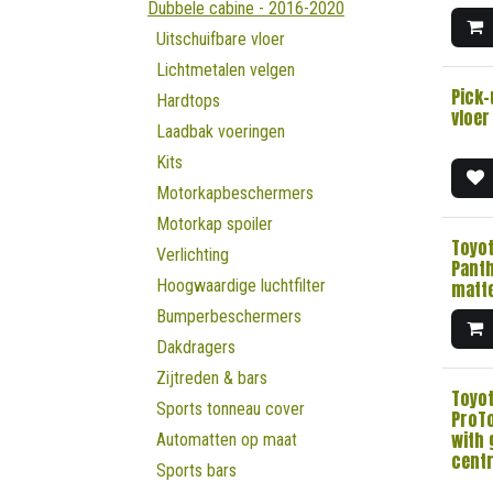
Dubbele cabine - 2016-2020
Uitschuifbare vloer
Lichtmetalen velgen
Pick-
Hardtops
vloer
Laadbak voeringen
Kits
Motorkapbeschermers
Motorkap spoiler
Toyot
Verlichting
Panth
Hoogwaardige luchtfilter
matte
Bumperbeschermers
Dakdragers
Zijtreden & bars
Toyot
Sports tonneau cover
ProT
with 
Automatten op maat
centr
Sports bars