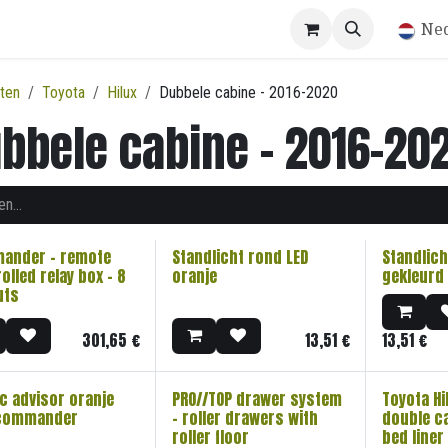
Winkel
Ne
ten
Toyota
Hilux
Dubbele cabine - 2016-2020
bbele cabine - 2016-20
ander - remote
Standlicht rond LED
Standlich
olled relay box - 8
oranje
gekleurd
uts
301,65
€
13,51
€
13,51
€
ic advisor oranje
PRO//TOP drawer system
Toyota H
commander
- roller drawers with
double c
roller floor
bed liner