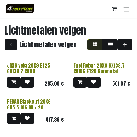
Overslaan naar inhoud
Lichtmetalen velgen
Lichtmetalen velgen
JRX6 velg 20X9 ET25
Fuel Rebar 20X9 6X139.7
6X139.7 CB110
CB106 ET20 Gunmetal
295,00
€
501,07
€
REBAR Blackout 20X9
6X5.5 106 BD + 20
417,36
€