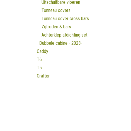
Uitschuifbare vloeren
Tonneau covers
Tonneau cover cross bars
Zijtreden & bars
Achterklep afdichting set
Dubbele cabine - 2023-
Caddy
T6
T5
Crafter
T7 Transporter
2019-2023
Maxus
Camping
Openingsuren B
Jaecoo
Batterij/energie systemen
Maandag
​8u30 - 17