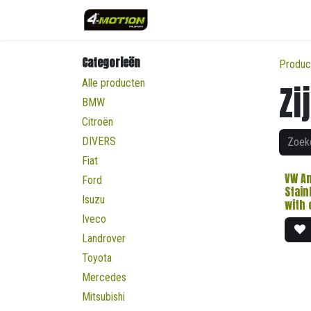
Overslaan naar inhoud
Categorieën
Produc
Alle producten
Zi
BMW
Citroën
DIVERS
Fiat
VW A
Ford
Stain
Isuzu
with 
Iveco
Landrover
Toyota
Mercedes
Mitsubishi