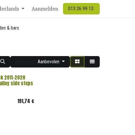
derlands
Aanmelden
013 26 99 13
den & bars
Aanbevolen
Sorteren op:
k 2011-2020
alloy side steps
191,74
€