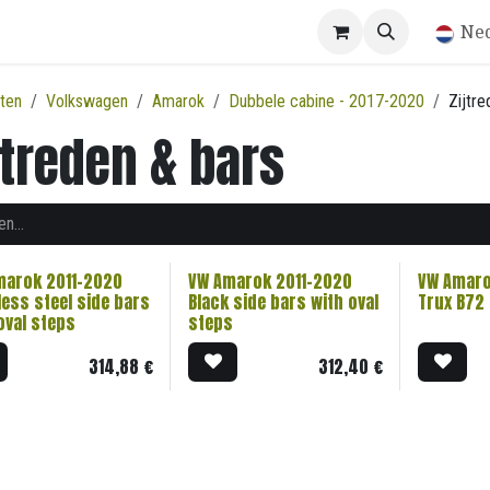
Winkel
Ne
ten
Volkswagen
Amarok
Dubbele cabine - 2017-2020
Zijtre
jtreden & bars
marok 2011-2020
VW Amarok 2011-2020
VW Amaro
less steel side bars
Black side bars with oval
Trux B72 
oval steps
steps
314,88
€
312,40
€