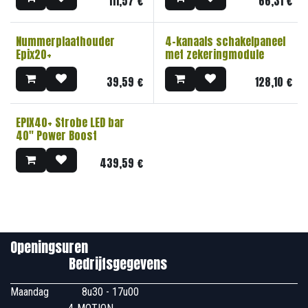
111,57
€
66,31
€
Nummerplaathouder
4-kanaals schakelpaneel
Epix20+
met zekeringmodule
39,59
€
128,10
€
EPIX40+ Strobe LED bar
40" Power Boost
439,59
€
Openingsuren
Bedrijfsgegevens
Maandag
​8u30 - 17u00