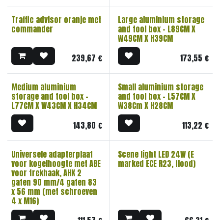
Traffic advisor oranje met
Large aluminium storage
commander
and tool box - L89CM X
W49CM X H39CM
239,67
€
173,55
€
Medium aluminium
Small aluminium storage
storage and tool box -
and tool box - L57CM X
L77CM X W43CM X H34CM
W38Cm X H28CM
143,80
€
113,22
€
Universele adapterplaat
Scene light LED 24W (E
voor kogelhoogte met ABE
marked ECE R23, flood)
voor trekhaak, AHK 2
gaten 90 mm/4 gaten 83
x 56 mm (met schroeven
4 x M16)