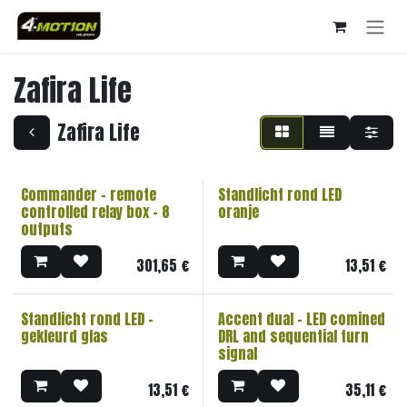
Overslaan naar inhoud
Zafira Life
Zafira Life
Commander - remote
Standlicht rond LED
controlled relay box - 8
oranje
outputs
301,65
€
13,51
€
Standlicht rond LED -
Accent dual - LED comined
gekleurd glas
DRL and sequential turn
signal
13,51
€
35,11
€