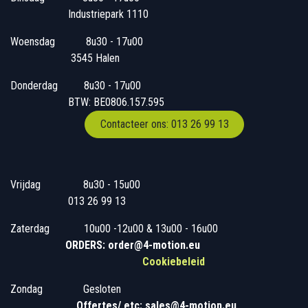
Industriepark 1110
Woensdag
​​​ 8u30 - 17u00
3545 Halen
Donderdag
​​8u30 - 17u00
BTW: BE0806.157.595
Contacteer ons: 013 26 99 13
Vrijdag
​8u30 - 15u00
013 26 99 13
Zaterdag
​10u00 -12u00 & 13u00 - 16u00
ORDERS: order@4-motion.eu
Cookiebeleid
Zondag
​​Gesloten
​
Offertes/ etc: sales@4-motion.eu
​