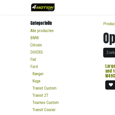
Overslaan naar inhoud
Categorieën
Produc
Alle producten
Op
BMW
Citroën
DIVERS
Fiat
Larg
Ford
and t
Ranger
W49C
Kuga
Transit Custom
Transit 2T
Tourneo Custom
Transit Courier