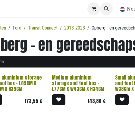
Winkel
Ne
ten
Ford
Transit Connect
2013-2023
Opberg - en gereedsch
berg - en gereedschap
e aluminium storage
Medium aluminium
Small al
ool box - L89CM X
storage and tool box -
and tool 
M X H39CM
L77CM X W43CM X H34CM
W38Cm X
173,55
€
143,80
€