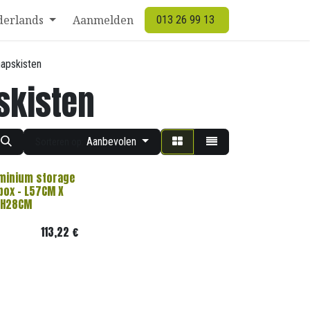
derlands
Aanmelden
013 26 99 13
apskisten
skisten
Aanbevolen
Sorteren op:
uminium storage
box - L57CM X
 H28CM
113,22
€