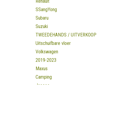
Renault
SSangYong
Subaru
Suzuki
TWEEDEHANDS / UITVERKOOP
Uitschuifbare vloer
Volkswagen
2019-2023
Maxus
Camping
Jaecoo
Batterij/energie systemen
Ladingzekering
Prijsklasse
Openingsuren B
Maandag
​8u30 - 17