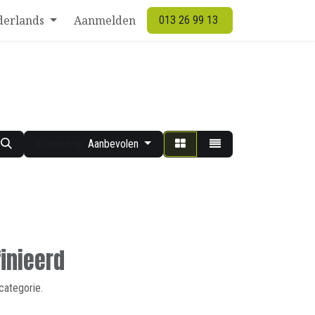
derlands
Aanmelden
013 26 99 13
Aanbevolen
Sorteren op:
inieerd
categorie.