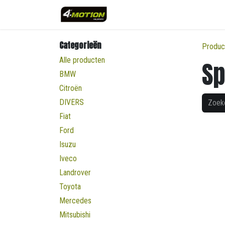
Overslaan naar inhoud
Categorieën
Produc
Alle producten
Sp
BMW
Citroën
DIVERS
Fiat
Ford
Isuzu
Iveco
Landrover
Toyota
Mercedes
Mitsubishi