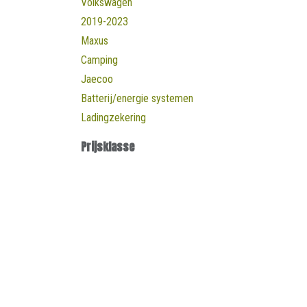
Volkswagen
2019-2023
Maxus
Camping
Jaecoo
Batterij/energie systemen
Ladingzekering
Prijsklasse
Openingsuren B
Maandag
​8u30 - 17