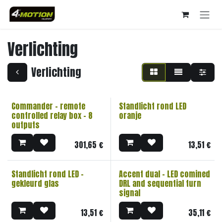
Overslaan naar inhoud
Verlichting
Verlichting
Commander - remote
Standlicht rond LED
controlled relay box - 8
oranje
outputs
301,65
€
13,51
€
Standlicht rond LED -
Accent dual - LED comined
gekleurd glas
DRL and sequential turn
signal
13,51
€
35,11
€