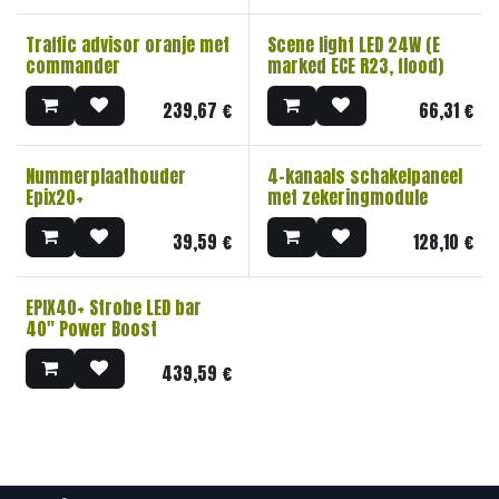
Traffic advisor oranje met
Scene light LED 24W (E
commander
marked ECE R23, flood)
239,67
€
66,31
€
Nummerplaathouder
4-kanaals schakelpaneel
Epix20+
met zekeringmodule
39,59
€
128,10
€
EPIX40+ Strobe LED bar
40" Power Boost
439,59
€