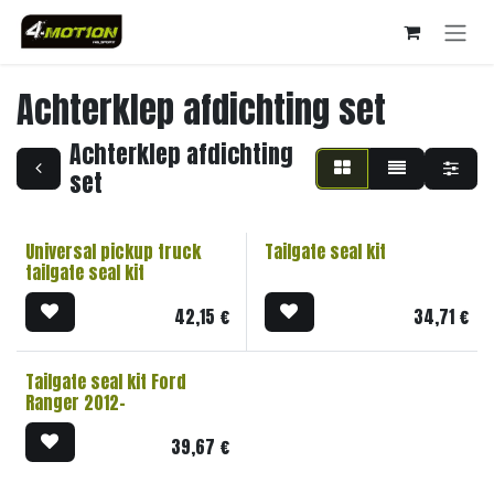
Overslaan naar inhoud
Achterklep afdichting set
Achterklep afdichting
set
Universal pickup truck
Tailgate seal kit
tailgate seal kit
42,15
€
34,71
€
Tailgate seal kit Ford
Ranger 2012-
39,67
€