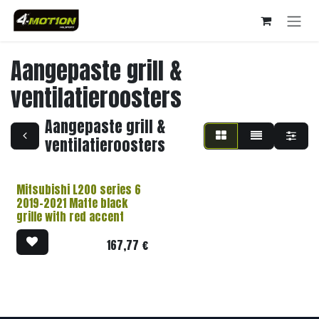
Overslaan naar inhoud
Aangepaste grill &
ventilatieroosters
Aangepaste grill &
ventilatieroosters
Mitsubishi L200 series 6
2019-2021 Matte black
grille with red accent
167,77
€